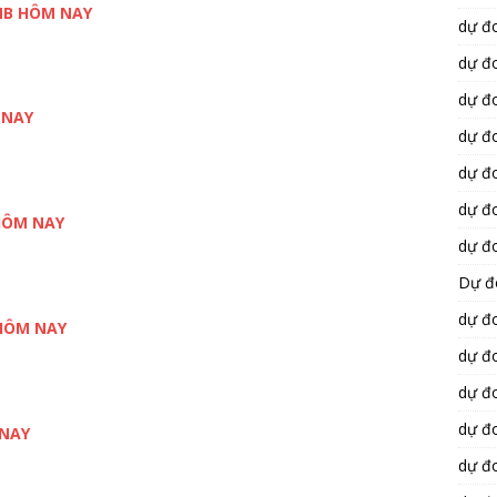
MB HÔM NAY
dự đ
dự đ
dự đ
 NAY
dự đ
dự đ
dự đo
HÔM NAY
dự đo
Dự đo
dự đo
HÔM NAY
dự đo
dự đo
dự đo
 NAY
dự đo