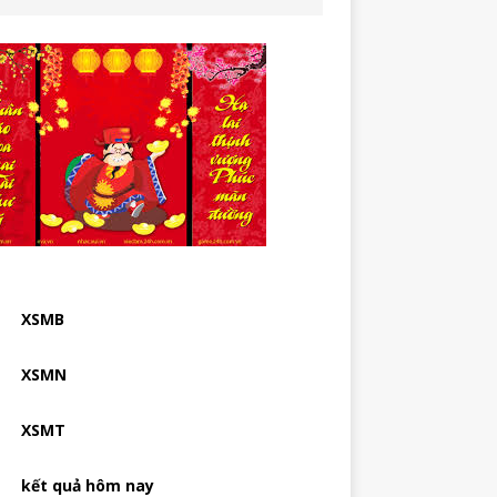
XSMB
XSMN
XSMT
kết quả hôm nay