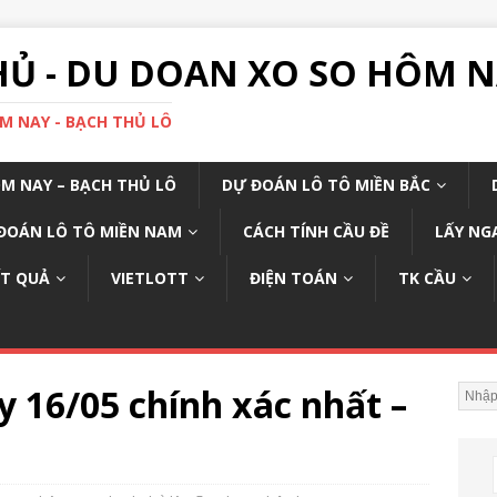
Ủ - DU DOAN XO SO HÔM NA
M NAY - BẠCH THỦ LÔ
M NAY – BẠCH THỦ LÔ
DỰ ĐOÁN LÔ TÔ MIỀN BẮC
ĐOÁN LÔ TÔ MIỀN NAM
CÁCH TÍNH CẦU ĐỀ
LẤY NGA
ẾT QUẢ
VIETLOTT
ĐIỆN TOÁN
TK CẦU
 16/05 chính xác nhất –