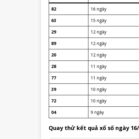
82
16 ngày
63
15 ngày
29
12 ngày
89
12 ngày
20
12 ngày
28
11 ngày
77
11 ngày
39
10 ngày
72
10 ngày
04
9 ngày
Quay thử kết quả xổ số ngày 16