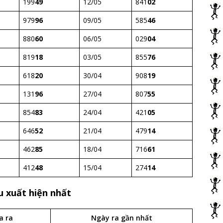
199
49
12/05
841
02
979
96
09/05
585
46
880
60
06/05
029
04
819
18
03/05
855
76
618
20
30/04
908
19
131
96
27/04
807
55
854
83
24/04
421
05
646
52
21/04
479
14
462
85
18/04
716
61
412
48
15/04
274
14
 xuất hiện nhất
a ra
Ngày ra gần nhất