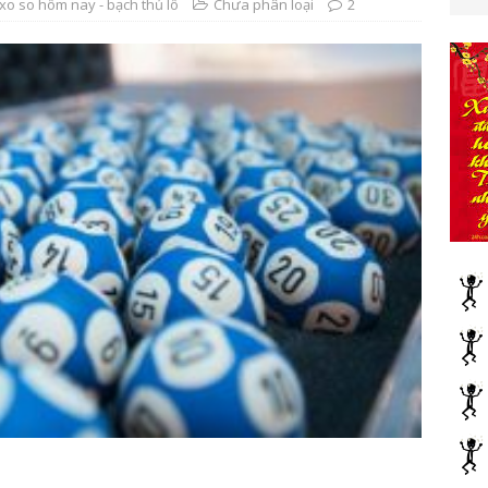
xo so hôm nay - bạch thủ lô
Chưa phân loại
2