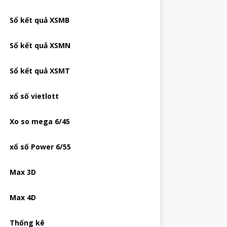
Sổ kết quả XSMB
Sổ kết quả XSMN
Sổ kết quả XSMT
xổ số vietlott
Xo so mega 6/45
xổ số Power 6/55
Max 3D
Max 4D
Thống kê