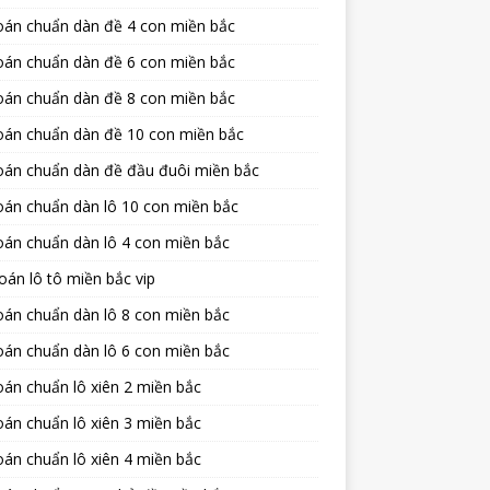
oán chuẩn dàn đề 4 con miền bắc
oán chuẩn dàn đề 6 con miền bắc
oán chuẩn dàn đề 8 con miền bắc
oán chuẩn dàn đề 10 con miền bắc
oán chuẩn dàn đề đầu đuôi miền bắc
án chuẩn dàn lô 10 con miền bắc
án chuẩn dàn lô 4 con miền bắc
án lô tô miền bắc vip
án chuẩn dàn lô 8 con miền bắc
án chuẩn dàn lô 6 con miền bắc
án chuẩn lô xiên 2 miền bắc
án chuẩn lô xiên 3 miền bắc
án chuẩn lô xiên 4 miền bắc