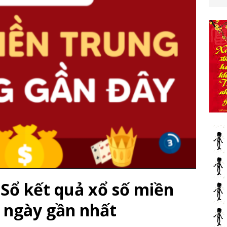
Sổ kết quả xổ số miền
 ngày gần nhất