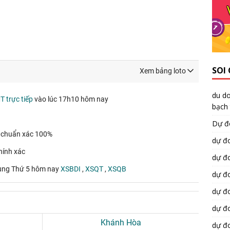
SOI
du d
bạch 
Dự đ
dự đo
dự đ
dự đo
dự đo
dự đo
dự đo