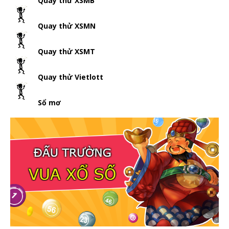
Quay thử XSMB
Quay thử XSMN
Quay thử XSMT
Quay thử Vietlott
Sổ mơ