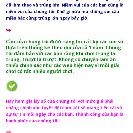
đã làm theo và trúng lớn. Niềm vui của các bạn cũng là
niềm vui của chúng tôi. Chờ gì nữa mà không soi cầu
miền bắc cùng trúng lớn ngay bây giờ.
Cầu của chúng tôi được sàng lọc rất kỹ các con số.
Dựa trên thống kê theo dõi của cả 1 năm. Chúng
tôi đảm bảo với các bạn rằng khi chơi trúng là
trúng, trượt là trượt. Không có chuyện làm ăn
thiếu chính xác như các web hiện nay vì mỗi giải
chơi có rất nhiều người chơi.
Hãy ham gia lấy số của chúng tôi với mức giá phải
chăng chính xác tuyệt đối cam kết sẽ mang tiền tài và
sự tự tin mỗi ngày cho các bạn. Thành công của bạn là
hạnh phúc của chúng tôi!