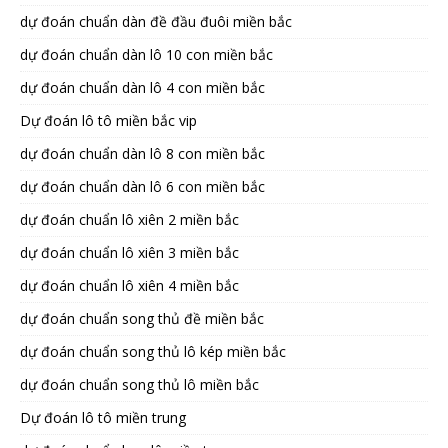
dự đoán chuẩn dàn đề đầu đuôi miền bắc
dự đoán chuẩn dàn lô 10 con miền bắc
dự đoán chuẩn dàn lô 4 con miền bắc
Dự đoán lô tô miền bắc vip
dự đoán chuẩn dàn lô 8 con miền bắc
dự đoán chuẩn dàn lô 6 con miền bắc
dự đoán chuẩn lô xiên 2 miền bắc
dự đoán chuẩn lô xiên 3 miền bắc
dự đoán chuẩn lô xiên 4 miền bắc
dự đoán chuẩn song thủ đề miền bắc
dự đoán chuẩn song thủ lô kép miền bắc
dự đoán chuẩn song thủ lô miền bắc
Dự đoán lô tô miền trung