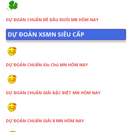
DỰ ĐOÁN CHUẨN ĐỀ ĐẦU ĐUÔI MB HÔM NAY
DỰ ĐOÁN XSMN SIÊU CẤP
DỰ ĐOÁN CHUẨN Xỉu Chủ MN HÔM NAY
DỰ ĐOÁN CHUẨN GIẢI ĐẶC BIỆT MN HÔM NAY
DỰ ĐOÁN CHUẨN GIẢI 8 MN HÔM NAY