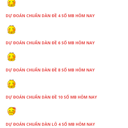
DỰ ĐOÁN CHUẨN DÀN ĐỀ 4 SỐ MB HÔM NAY
DỰ ĐOÁN CHUẨN DÀN ĐỀ 6 SỐ MB HÔM NAY
DỰ ĐOÁN CHUẨN DÀN ĐỀ 8 SỐ MB HÔM NAY
DỰ ĐOÁN CHUẨN DÀN ĐỀ 10 SỐ MB HÔM NAY
DỰ ĐOÁN CHUẨN DÀN LÔ 4 SỐ MB HÔM NAY