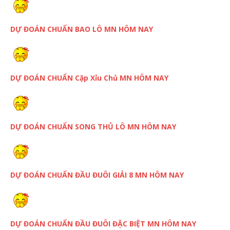
DỰ ĐOÁN CHUẨN BAO LÔ MN HÔM NAY
DỰ ĐOÁN CHUẨN Cặp Xỉu Chủ MN HÔM NAY
DỰ ĐOÁN CHUẨN SONG THỦ LÔ MN HÔM NAY
DỰ ĐOÁN CHUẨN ĐẦU ĐUÔI GIẢI 8 MN HÔM NAY
DỰ ĐOÁN CHUẨN ĐẦU ĐUÔI ĐẶC BIỆT MN HÔM NAY