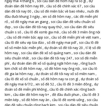
ngày mai 4 tháng 6 , soi cầu dàn đề hôm nay ra số gì , dự
đoán dàn đề hôm nay 89 , cầu số đề chính xác 67 , soi cầu
dàn đề tối nay 00 , cầu số đề miền bắc về bao nhiêu , nuôi đề
đầu đuôi khung 3 ngày , xin số đề hôm nay , các đề miễn phí
rổ , số đề ngày mai an giang , soi cầu dàn đề siêu chuẩn số
đẹp , soi cầu dàn đề tối nay quay thử , soi cầu dàn đề siêu
chuẩn s số , cầu lô đề xsmb gia mã , cầu số đề 3 miền ông nội
, cầu số đề miền bắc app soi , cầu số đề miễn phí về việt nam ,
cầu lô đề siêu vip lừa đảo , số đề ngày mai pdf , soi cầu lô đề
xổ số miền bắc miễn phí , dự đoán số đề tối nay 20 , tỉ lệ số đề
hôm nay , soi cầu dàn đề xổ số quảng nam , soi cầu dàn đề
siêu chuẩn nhất , soi cầu dàn đề tối nay 247 , soi số đề miễn
phí , dự đoán dàn đề xổ số quảng ngãi hôm nay , rồng bạch
kim chốt số đề hôm nay , số đề hôm nay ông nội , soi cầu lô
đề gia lai hôm nay , dự đoán số đề tối nay xổ số miền nam ,
cầu lô đề xổ số chuẩn , số đề hôm nay ra con gì , dự đoán số
đề ngày mai 6/7/2 , xin số đề 52 , cầu lô đề 3 miền đông , dự
đoán số đề miễn phí không , cầu lô đề chính xác rông bach
kim , cầu dàn đề hôm nay k+ , đề đầu đuôi phun , cầu lô đề 3
miền kép , số đề hôm nay ăn , cầu lô đề xsmb uống , soi cầu
dàn đề siêu chuẩn rông bach kim , soi cầu dàn đề siêu chuẩn