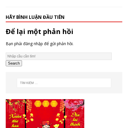
HÃY BÌNH LUẬN ĐẦU TIÊN
Để lại một phản hồi
Bạn phải
đăng nhập
để gửi phản hồi.
Search