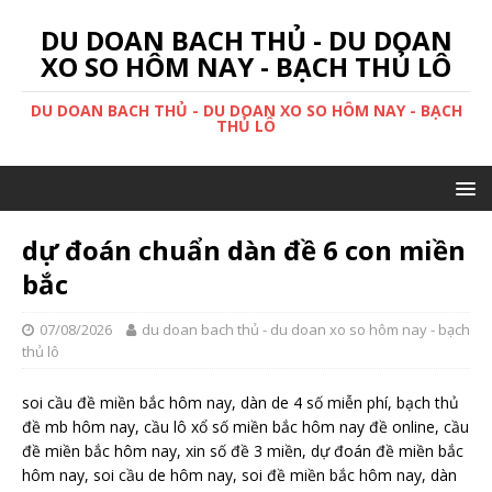
DU DOAN BACH THỦ - DU DOAN
XO SO HÔM NAY - BẠCH THỦ LÔ
DU DOAN BACH THỦ - DU DOAN XO SO HÔM NAY - BẠCH
THỦ LÔ
dự đoán chuẩn dàn đề 6 con miền
bắc
07/08/2026
du doan bach thủ - du doan xo so hôm nay - bạch
thủ lô
soi cầu đề miền bắc hôm nay, dàn de 4 số miễn phí, bạch thủ
đề mb hôm nay, cầu lô xổ số miền bắc hôm nay đề online, cầu
đề miền bắc hôm nay, xin số đề 3 miền, dự đoán đề miền bắc
hôm nay, soi cầu de hôm nay, soi đề miền bắc hôm nay, dàn