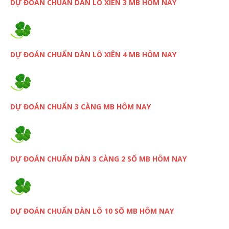
DỰ ĐOÁN CHUẨN DÀN LÔ XIÊN 3 MB HÔM NAY
DỰ ĐOÁN CHUẨN DÀN LÔ XIÊN 4 MB HÔM NAY
DỰ ĐOÁN CHUẨN 3 CÀNG MB HÔM NAY
DỰ ĐOÁN CHUẨN DÀN 3 CÀNG 2 SỐ MB HÔM NAY
DỰ ĐOÁN CHUẨN DÀN LÔ 10 SỐ MB HÔM NAY