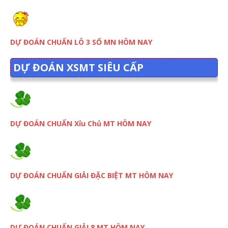
DỰ ĐOÁN CHUẨN LÔ 3 SỐ MN HÔM NAY
DỰ ĐOÁN XSMT SIÊU CẤP
DỰ ĐOÁN CHUẨN Xỉu Chủ MT HÔM NAY
DỰ ĐOÁN CHUẨN GIẢI ĐẶC BIỆT MT HÔM NAY
DỰ ĐOÁN CHUẨN GIẢI 8 MT HÔM NAY