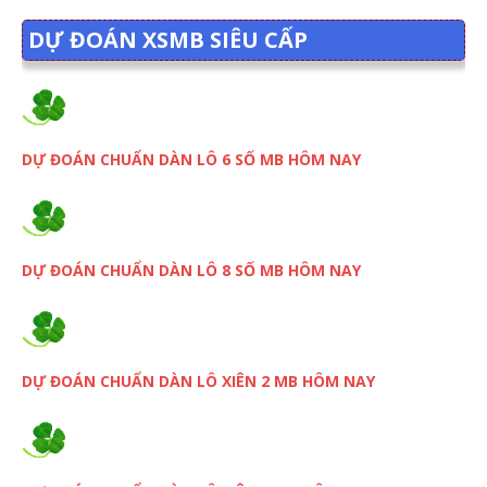
DỰ ĐOÁN XSMB SIÊU CẤP
DỰ ĐOÁN CHUẨN DÀN LÔ 6 SỐ MB HÔM NAY
DỰ ĐOÁN CHUẨN DÀN LÔ 8 SỐ MB HÔM NAY
DỰ ĐOÁN CHUẨN DÀN LÔ XIÊN 2 MB HÔM NAY