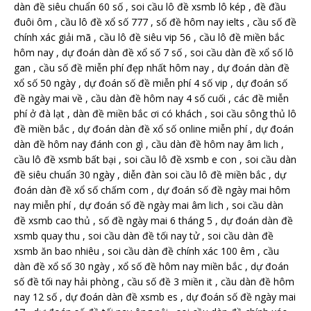
dàn đề siêu chuẩn 60 số , soi cầu lô đề xsmb lô kép , đề đầu
đuôi ôm , cầu lô đề xổ số 777 , số đề hôm nay ielts , cầu số đề
chính xác giải mã , cầu lô đề siêu vip 56 , cầu lô đề miền bắc
hôm nay , dự đoán dàn đề xổ số 7 số , soi cầu dàn đề xổ số lô
gan , cầu số đề miễn phí đẹp nhất hôm nay , dự đoán dàn đề
xổ số 50 ngày , dự đoán số đề miễn phí 4 số vip , dự đoán số
đề ngày mai về , cầu dàn đề hôm nay 4 số cuối , các đề miễn
phí ở đà lạt , dàn đề miền bắc ơi có khách , soi cầu sông thủ lô
đề miền bắc , dự đoán dàn đề xổ số online miễn phí , dự đoán
dàn đề hôm nay đánh con gì , cầu dàn đề hôm nay âm lich ,
cầu lô đề xsmb bất bại , soi cầu lô đề xsmb e con , soi cầu dàn
đề siêu chuẩn 30 ngày , diễn đàn soi cầu lô đề miền bắc , dự
đoán dàn đề xổ số chấm com , dự đoán số đề ngày mai hôm
nay miễn phí , dự đoán số đề ngày mai âm lich , soi cầu dàn
đề xsmb cao thủ , số đề ngày mai 6 tháng 5 , dự đoán dàn đề
xsmb quay thu , soi cầu dàn đề tối nay tử , soi cầu dàn đề
xsmb ăn bao nhiêu , soi cầu dàn đề chính xác 100 êm , cầu
dàn đề xổ số 30 ngày , xổ số đề hôm nay miền bắc , dự đoán
số đề tối nay hải phòng , cầu số đề 3 miền it , cầu dàn đề hôm
nay 12 số , dự đoán dàn đề xsmb es , dự đoán số đề ngày mai