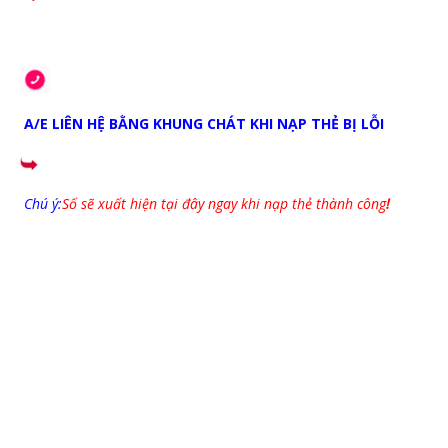
A/E LIÊN HỆ BẰNG KHUNG CHÁT KHI NẠP THẺ BỊ LỖI
Chú ý:
Số sẽ xuất hiện tại đây ngay khi nạp thẻ thành công
!