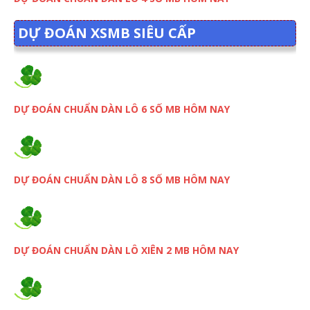
DỰ ĐOÁN XSMB SIÊU CẤP
DỰ ĐOÁN CHUẨN DÀN LÔ 6 SỐ MB HÔM NAY
DỰ ĐOÁN CHUẨN DÀN LÔ 8 SỐ MB HÔM NAY
DỰ ĐOÁN CHUẨN DÀN LÔ XIÊN 2 MB HÔM NAY