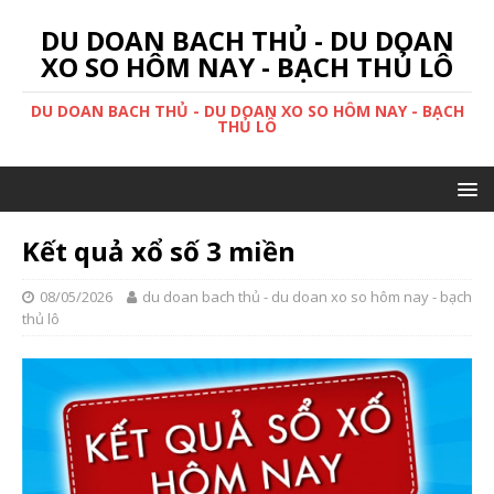
DU DOAN BACH THỦ - DU DOAN
XO SO HÔM NAY - BẠCH THỦ LÔ
DU DOAN BACH THỦ - DU DOAN XO SO HÔM NAY - BẠCH
THỦ LÔ
Kết quả xổ số 3 miền
08/05/2026
du doan bach thủ - du doan xo so hôm nay - bạch
thủ lô