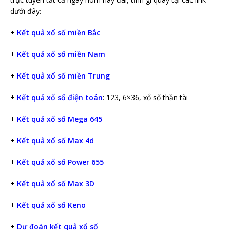
dưới đây:
+
Kết quả xổ số miền Bắc
+
Kết quả xổ số miền Nam
+
Kết quả xổ số miền Trung
+
Kết quả xổ số điện toán
: 123, 6×36, xổ số thần tài
+
Kết quả xổ số Mega 645
+
Kết quả xổ số Max 4d
+
Kết quả xổ số Power 655
+
Kết quả xổ số Max 3D
+
Kết quả xổ số Keno
+
Dự đoán kết quả xổ số