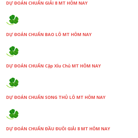
DỰ ĐOÁN CHUẨN GIẢI 8 MT HÔM NAY
DỰ ĐOÁN CHUẨN BAO LÔ MT HÔM NAY
DỰ ĐOÁN CHUẨN Cặp Xỉu Chủ MT HÔM NAY
DỰ ĐOÁN CHUẨN SONG THỦ LÔ MT HÔM NAY
DỰ ĐOÁN CHUẨN ĐẦU ĐUÔI GIẢI 8 MT HÔM NAY