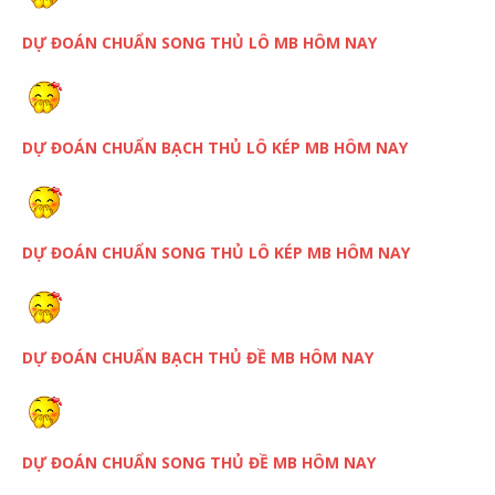
DỰ ĐOÁN CHUẨN SONG THỦ LÔ MB HÔM NAY
DỰ ĐOÁN CHUẨN BẠCH THỦ LÔ KÉP MB HÔM NAY
DỰ ĐOÁN CHUẨN SONG THỦ LÔ KÉP MB HÔM NAY
DỰ ĐOÁN CHUẨN BẠCH THỦ ĐỀ MB HÔM NAY
DỰ ĐOÁN CHUẨN SONG THỦ ĐỀ MB HÔM NAY